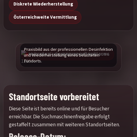
Diskrete Wiederherstellung
Österreichweite Vermittlung
Praxisbild aus der professionellen Desinfektion
PRAXISBILD LEICHENFUNDORTREINIGUNG
und Wiederherstellung eines belasteten
Fundorts.
Standortseite vorbereitet
Diese Seite ist bereits online und für Besucher
erreichbar. Die Suchmaschinenfreigabe erfolgt
gestaffelt zusammen mit weiteren Standortseiten.
Release-Datum: