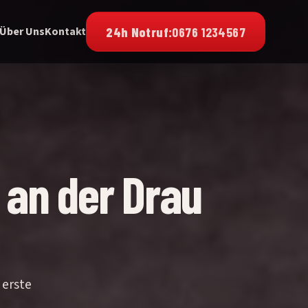
24h Notruf:
0676 1234567
Über Uns
Kontakt
 an der Drau
 erste