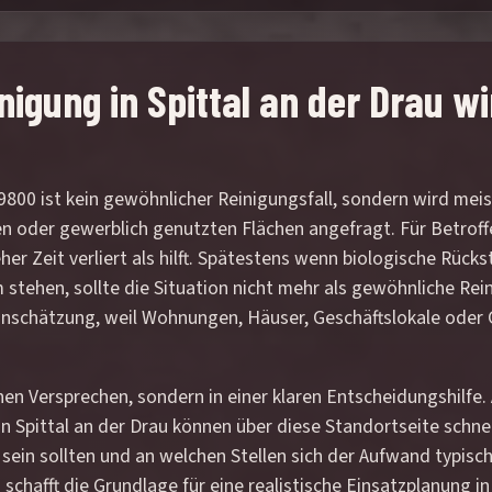
gung in Spittal an der Drau wir
 9800 ist kein gewöhnlicher Reinigungsfall, sondern wird m
oder gewerblich genutzten Flächen angefragt. Für Betroffene
er Zeit verliert als hilft. Spätestens wenn biologische Rück
 stehen, sollte die Situation nicht mehr als gewöhnliche Re
inschätzung, weil Wohnungen, Häuser, Geschäftslokale oder 
inen Versprechen, sondern in einer klaren Entscheidungshilfe
Spittal an der Drau können über diese Standortseite schnell
sein sollten und an welchen Stellen sich der Aufwand typisc
chafft die Grundlage für eine realistische Einsatzplanung in