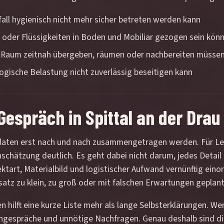
ll hygienisch nicht mehr sicher betreten werden kann
 oder Flüssigkeiten in Boden und Mobiliar gezogen sein kön
n Raum zeitnah übergeben, räumen oder nachbereiten müsse
logische Belastung nicht zuverlässig beseitigen kann
espräch in Spittal an der Drau 
ckdaten erst nach und nach zusammengetragen werden. Für Lei
nschätzung deutlich. Es geht dabei nicht darum, jedes Detail
ktart, Materialbild und logistischer Aufwand vernünftig eino
insatz zu klein, zu groß oder mit falschen Erwartungen geplant
 hilft eine kurze Liste mehr als lange Selbsterklärungen. W
hgespräche und unnötige Nachfragen. Genau deshalb sind die