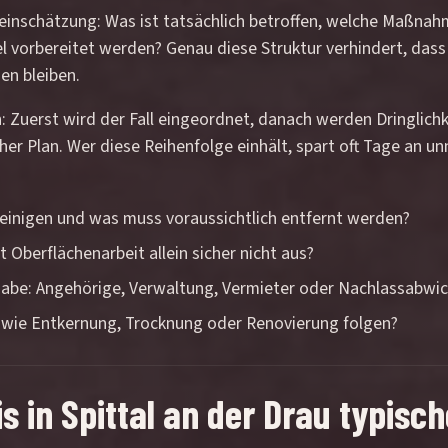
teinschätzung: Was ist tatsächlich betroffen, welche Maßnah
el vorbereitet werden? Genau diese Struktur verhindert, das
en bleiben.
h: Zuerst wird der Fall eingeordnet, danach werden Dringlich
cher Plan. Wer diese Reihenfolge einhält, spart oft Tage an 
reinigen und was muss voraussichtlich entfernt werden?
 Oberflächenarbeit allein sicher nicht aus?
gabe: Angehörige, Verwaltung, Vermieter oder Nachlassabwic
 wie Entkernung, Trocknung oder Renovierung folgen?
 in Spittal an der Drau typis