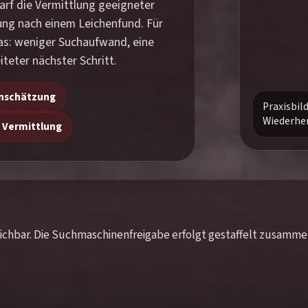
arf die Vermittlung geeigneter
lung nach einem Leichenfund. Für
das: weniger Suchaufwand, eine
teter nächster Schritt.
inschätzung
Praxisbil
Wiederher
 Vermittlung
rreichbar. Die Suchmaschinenfreigabe erfolgt gestaffelt zusamm