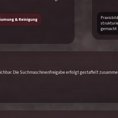
Praxisbil
äumung & Reinigung
strukturi
gemacht 
rreichbar. Die Suchmaschinenfreigabe erfolgt gestaffelt zusamm