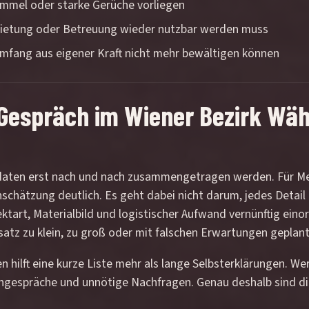
immel oder starke Gerüche vorliegen
ietung oder Betreuung wieder nutzbar werden muss
mfang aus eigener Kraft nicht mehr bewältigen können
Gespräch im Wiener Bezirk Währ
Eckdaten erst nach und nach zusammengetragen werden. Für M
nschätzung deutlich. Es geht dabei nicht darum, jedes Detail
ktart, Materialbild und logistischer Aufwand vernünftig eino
insatz zu klein, zu groß oder mit falschen Erwartungen geplant
 hilft eine kurze Liste mehr als lange Selbsterklärungen. W
chgespräche und unnötige Nachfragen. Genau deshalb sind d