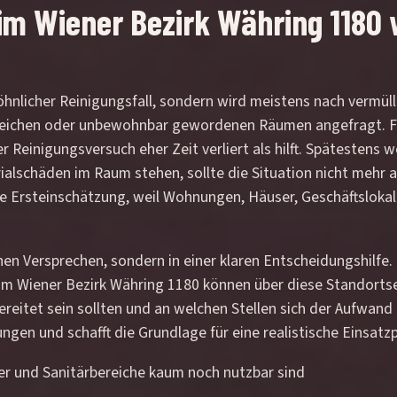
m Wiener Bezirk Währing 1180 wi
öhnlicher Reinigungsfall, sondern wird meistens nach vermül
ereichen oder unbewohnbar gewordenen Räumen angefragt. Fü
r Reinigungsversuch eher Zeit verliert als hilft. Spätestens
rialschäden im Raum stehen, sollte die Situation nicht mehr
 Ersteinschätzung, weil Wohnungen, Häuser, Geschäftslokale
nen Versprechen, sondern in einer klaren Entscheidungshilfe.
 Wiener Bezirk Währing 1180 können über diese Standortseit
reitet sein sollten und an welchen Stellen sich der Aufwand
ngen und schafft die Grundlage für eine realistische Einsatz
er und Sanitärbereiche kaum noch nutzbar sind