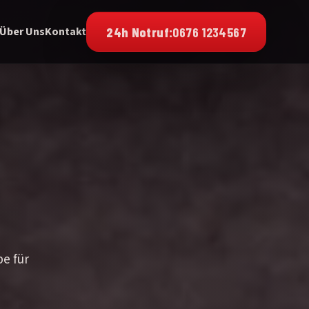
24h Notruf:
0676 1234567
Über Uns
Kontakt
be für