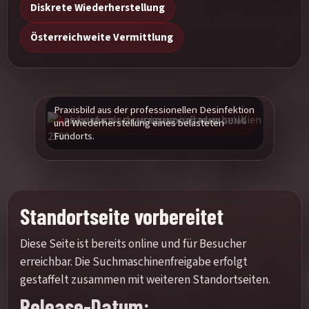
Diskrete Wiederherstellung
Österreichweite Vermittlung
Praxisbild aus der professionellen Desinfektion
PRAXISBILD LEICHENFUNDORTREINIGUNG
und Wiederherstellung eines belasteten
Fundorts.
Standortseite vorbereitet
Diese Seite ist bereits online und für Besucher
erreichbar. Die Suchmaschinenfreigabe erfolgt
gestaffelt zusammen mit weiteren Standortseiten.
Release-Datum: