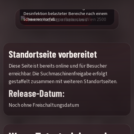
Praxisnahes Einsatzbild zur fachgerechten
Desinfektion belasteter Bereiche nach einem
schweren Vorfall.
PRAXISBILD TATORTREINIGUNG
Standortseite vorbereitet
Diese Seite ist bereits online und für Besucher
erreichbar. Die Suchmaschinenfreigabe erfolgt
gestaffelt zusammen mit weiteren Standortseiten.
Release-Datum:
Noch ohne Freischaltungsdatum