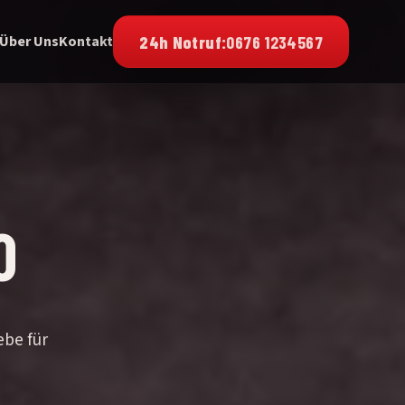
24h Notruf:
0676 1234567
Über Uns
Kontakt
0
e
ebe für