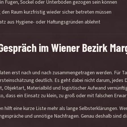
n in Fugen, Sockel oder Unterböden gezogen sein können
 den Raum kurzfristig wieder sicher betreten müssen
satz aus Hygiene- oder Haftungsgründen ablehnt
Gespräch im Wiener Bezirk Mar
Eckdaten erst nach und nach zusammengetragen werden. Für T
rsteinschätzung deutlich. Es geht dabei nicht darum, jedes D
, Objektart, Materialbild und logistischer Aufwand vernünfti
ko, dass ein Einsatz zu klein, zu groß oder mit falschen Erwa
 hilft eine kurze Liste mehr als lange Selbsterklärungen. W
chgespräche und unnötige Nachfragen. Genau deshalb sind d