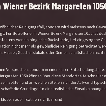
 Wiener Bezirk Margareten 1050 
wöhnlicher Reinigungsfall, sondern wird meistens nach Gewal
gt. Für Betroffene im Wiener Bezirk Margareten 1050 ist des
 Spätestens wenn biologische Rückstände, tief eingezogene Ge
tuation nicht mehr als gewöhnliche Reinigung betrachtet w
, Häuser, Geschäftslokale oder Gemeinschaftsflächen nicht n
inen Versprechen, sondern in einer klaren Entscheidungshilf
rgareten 1050 können über diese Standortseite schneller ei
sein sollten und an welchen Stellen sich der Aufwand typisc
chafft die Grundlage für eine realistische Einsatzplanung in
Möbeln oder Textilien sichtbar sind