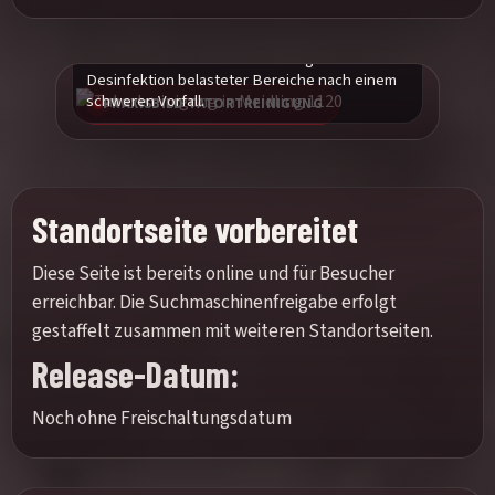
Praxisnahes Einsatzbild zur fachgerechten
Desinfektion belasteter Bereiche nach einem
schweren Vorfall.
PRAXISBILD TATORTREINIGUNG
Standortseite vorbereitet
Diese Seite ist bereits online und für Besucher
erreichbar. Die Suchmaschinenfreigabe erfolgt
gestaffelt zusammen mit weiteren Standortseiten.
Release-Datum:
Noch ohne Freischaltungsdatum