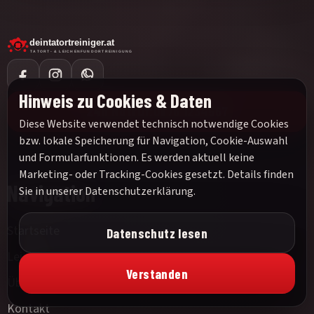
Hinweis zu Cookies & Daten
24h Notruf:
0676 1234567
Diese Website verwendet technisch notwendige Cookies
bzw. lokale Speicherung für Navigation, Cookie-Auswahl
und Formularfunktionen. Es werden aktuell keine
Marketing- oder Tracking-Cookies gesetzt. Details finden
Navigation
Sie in unserer
Datenschutzerklärung
.
Startseite
Datenschutz lesen
Leistungen
Verstanden
Über Uns
Kontakt