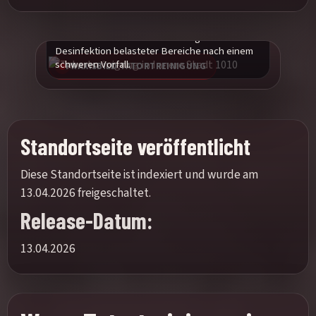
Praxisnahes Einsatzbild zur fachgerechten
Desinfektion belasteter Bereiche nach einem
schweren Vorfall.
PRAXISBILD TATORTREINIGUNG
Standortseite veröffentlicht
Diese Standortseite ist indexiert und wurde am
13.04.2026 freigeschaltet.
Release-Datum:
13.04.2026