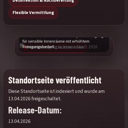
Desinfektion & Nachbereitung
Flexible Vermittlung
Praxisbild einer maschinellen Spezialreinigung
für sensible Innenräume mit erhöhtem
Reinigungsbedarf.
PRAXISBILD SPEZIALREINIGUNG
Standortseite veröffentlicht
Diese Standortseite ist indexiert und wurde am
13.04.2026 freigeschaltet.
Release-Datum:
13.04.2026