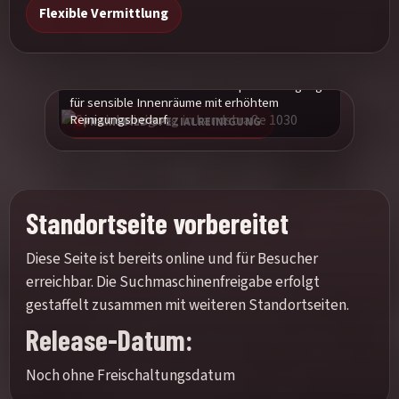
Flexible Vermittlung
Praxisbild einer maschinellen Spezialreinigung
für sensible Innenräume mit erhöhtem
Reinigungsbedarf.
PRAXISBILD SPEZIALREINIGUNG
Standortseite vorbereitet
Diese Seite ist bereits online und für Besucher
erreichbar. Die Suchmaschinenfreigabe erfolgt
gestaffelt zusammen mit weiteren Standortseiten.
Release-Datum:
Noch ohne Freischaltungsdatum