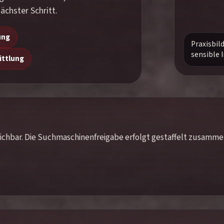
ächster Schritt.
ung
Praxisbil
sensible
ittlung
rreichbar. Die Suchmaschinenfreigabe erfolgt gestaffelt zusamm