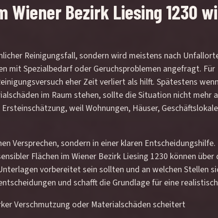
 Wiener Bezirk Liesing 1230 wir
hnlicher Reinigungsfall, sondern wird meistens nach Unfallo
en mit Spezialbedarf oder Geruchsproblemen angefragt. Für B
einigungsversuch eher Zeit verliert als hilft. Spätestens we
rialschäden im Raum stehen, sollte die Situation nicht mehr
 Ersteinschätzung, weil Wohnungen, Häuser, Geschäftslokale
inen Versprechen, sondern in einer klaren Entscheidungshilfe
nsibler Flächen im Wiener Bezirk Liesing 1230 können über d
Unterlagen vorbereitet sein sollten und an welchen Stellen s
entscheidungen und schafft die Grundlage für eine realistisc
rker Verschmutzung oder Materialschäden scheitert