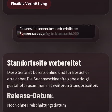
Flexible Vermittlung
Praxisbild einer maschinellen Spezialreinigung
für sensible Innenräume mit erhöhtem
Reinigungsbedarf.
PRAXISBILD SPEZIALREINIGUNG
Standortseite vorbereitet
Diese Seite ist bereits online und für Besucher
erreichbar. Die Suchmaschinenfreigabe erfolgt
gestaffelt zusammen mit weiteren Standortseiten.
Release-Datum:
Noch ohne Freischaltungsdatum