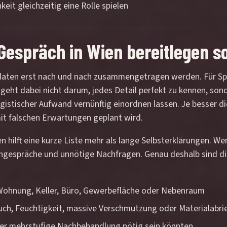
keit gleichzeitig eine Rolle spielen
Gespräch in Wien bereitlegen so
ckdaten erst nach und nach zusammengetragen werden. Für Spe
 geht dabei nicht darum, jedes Detail perfekt zu kennen, so
 logistischer Aufwand vernünftig einordnen lassen. Je besser d
 mit falschen Erwartungen geplant wird.
 hilft eine kurze Liste mehr als lange Selbsterklärungen. W
chgespräche und unnötige Nachfragen. Genau deshalb sind d
, Wohnung, Keller, Büro, Gewerbefläche oder Nebenraum
ruch, Feuchtigkeit, massive Verschmutzung oder Materialabri
er mehrstufige Nachbehandlung nötig sein könnten