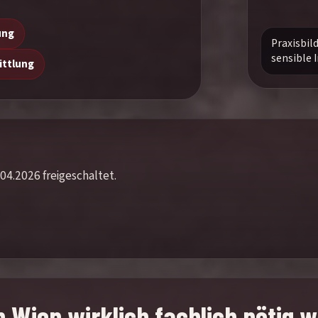
ung
Praxisbil
sensible
ittlung
04.2026 freigeschaltet.
 Wien wirklich fachlich nötig w