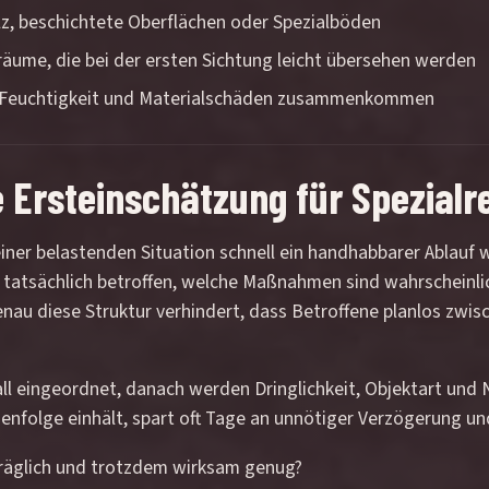
lz, beschichtete Oberflächen oder Spezialböden
ume, die bei der ersten Sichtung leicht übersehen werden
e, Feuchtigkeit und Materialschäden zusammenkommen
he Ersteinschätzung für Spezialr
ner belastenden Situation schnell ein handhabbarer Ablauf wi
t tatsächlich betroffen, welche Maßnahmen sind wahrscheinl
enau diese Struktur verhindert, dass Betroffene planlos zwi
Fall eingeordnet, danach werden Dringlichkeit, Objektart un
eihenfolge einhält, spart oft Tage an unnötiger Verzögerung 
räglich und trotzdem wirksam genug?