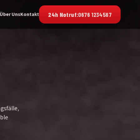
24h Notruf:
0676 1234567
Über Uns
Kontakt
gsfälle,
ible