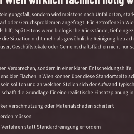
r Reinigungsfall, sondern wird meistens nach Unfallorten, s
arf oder Geruchsproblemen angefragt. Für Betroffene in Wien
ls hilft. Spätestens wenn biologische Rückstände, tief einge
e die Situation nicht mehr als gewöhnliche Reinigung betrac
ser, Geschäftslokale oder Gemeinschaftsflächen nicht nur s
inen Versprechen, sondern in einer klaren Entscheidungshilfe
sibler Flächen in Wien können über diese Standortseite sch
sein sollten und an welchen Stellen sich der Aufwand typisc
chafft die Grundlage für eine realistische Einsatzplanung in
rker Verschmutzung oder Materialschäden scheitert
 werden müssen
le Verfahren statt Standardreinigung erfordern