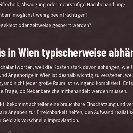
eiftechnik, Absaugung oder mehrstufige Nachbehandlung?
hbarn möglichst wenig beeinträchtigen?
geklebt oder zeitweise gesperrt werden?
s in Wien typischerweise abhä
uschalantworten, weil die Kosten stark davon abhängen, wie t
nd Angehörige in Wien ist deshalb wichtig zu verstehen, wel
ig, und nicht jeder große Raum ist zwingend kompliziert. Ent
ie Frage, ob Nebenbereiche mitbehandelt werden müssen.
nkt, bekommt schneller eine brauchbare Einschätzung und ve
are Angaben zur Erreichbarkeit helfen, den Aufwand realistis
 Geld als vorschnelle Improvisation.